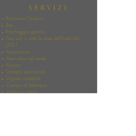
SERVIZI
Ristorante Carduus
Bar
Parcheggio gratuito
Free wifi in tutte le aree dell'hotel dal
2021
Area bocce
Aree relax nel verde
Piscina
Giardini piantumati
Vigneto visitabile
Campo di Petanque
Vigna e cantina
Orto botanico
Codice CIR 095050-ALB-00003
Home >