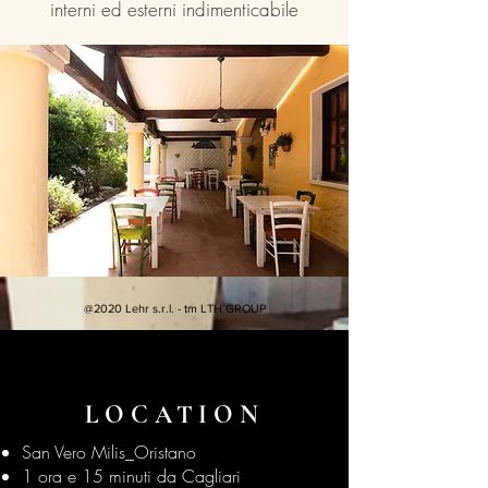
interni ed esterni indimenticabile
@2020 Lehr s.r.l. - tm LTH GROUP
LOCATION
San Vero Milis_Oristano
1 ora e 15 minuti da Cagliari