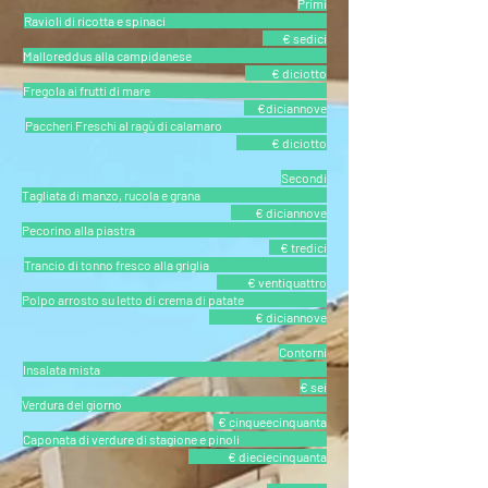
Primi
Ravioli di ricotta e spinaci
€ sedici
Malloreddus alla campidanese
€ diciotto
Fregola ai frutti di mare
€diciannove
Paccheri Freschi al ragù di calamaro
€ diciotto
Secondi
Tagliata di manzo, rucola e grana
€ diciannove
Pecorino alla piastra
€ tredici
Trancio di tonno fresco alla griglia
€ ventiquattro
Polpo arrosto su letto di crema di patate
€ diciannove
Contorni
Insalata mista
€ sei
Verdura del giorno
€ cinqueecinquanta
Caponata di verdure di stagione e pinoli
€ dieciecinquanta