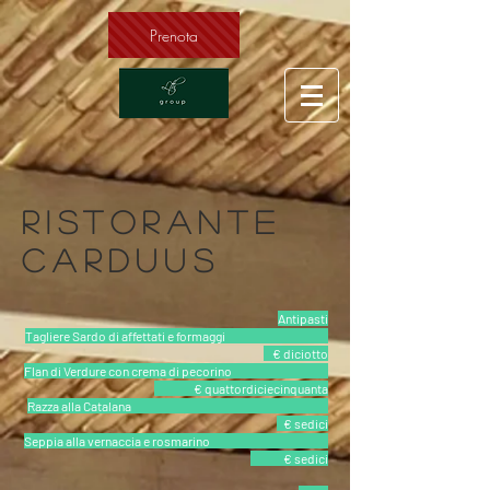
Prenota
RISTORANTE
CARDUUS
Antipasti
Tagliere Sardo di affettati e formaggi
€ diciotto
Flan di Verdure con crema di pecorino
€ quattordiciecinquanta
Razza alla Catalana
€ sedici
Seppia alla vernaccia e rosmarino
€ sedici