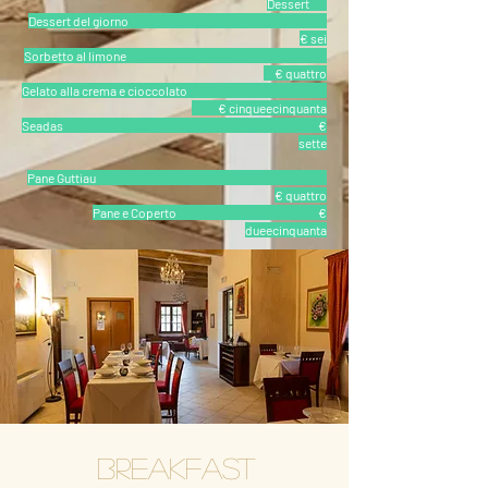
Dessert
Dessert del giorno
€ sei
Sorbetto al limone
€ quattro
Gelato alla crema e cioccolato
€ cinqueecinquanta
Seadas €
sette
Pane Guttiau
€ quattro
Pane e Coperto €
dueecinquanta
Breakfast