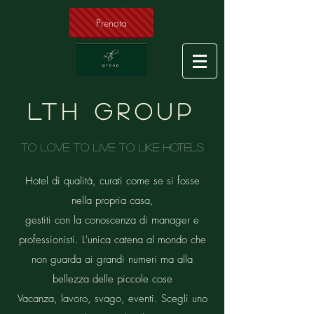
Prenota
LTH GROUP
TO LOVE TO LIVE TO LIKE HOTELS
Hotel di qualità, curati come se si fosse
nella propria casa,
gestiti con la conoscenza di manager e
professionisti. L'unica catena al mondo che
non guarda ai grandi numeri ma alla
bellezza delle piccole cose
Vacanza, lavoro, svago, eventi. Scegli uno