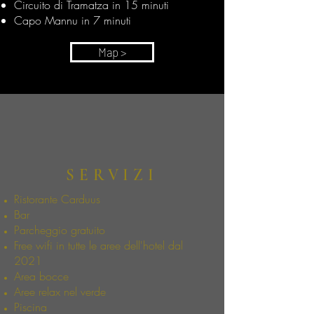
Circuito di Tramatza in 15 minuti
Capo Mannu in 7 minuti
Map >
SERVIZI
Ristorante Carduus
Bar
Parcheggio gratuito
Free wifi in tutte le aree dell'hotel dal
2021
Area bocce
Aree relax nel verde
Piscina