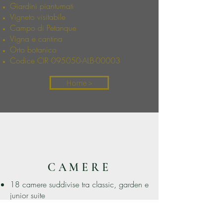
Giardini piantumati
Vigneto visitabile
Campo di Petanque
Vigna e cantina
Orto botanico
Codice CIR 095050-ALB-00003
Home >
CAMERE
18 camere suddivise tra classic, garden e
junior suite
possibiltà di camere per tre persone
Tv lcd 40 pollici